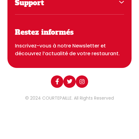
Support
Notre univers
Contact
Mentions légales offres
Service client
Restez informés
Recrutement
Devenir franchisé
Inscrivez-vous à notre Newsletter et
découvrez l’actualité de votre restaurant.
© 2024 COURTEPAILLE. All Rights Reserved