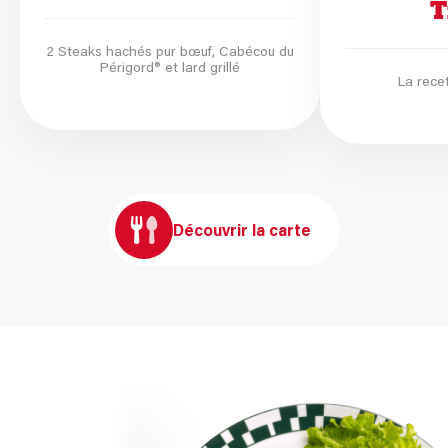
T
2 Steaks hachés pur bœuf, Cabécou du
Périgord® et lard grillé
La recet
Découvrir la carte