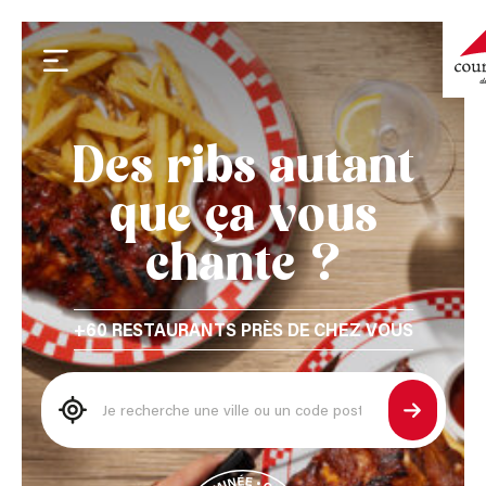
Des ribs autant
que ça vous
chante ?
+60 RESTAURANTS PRÈS DE CHEZ VOUS