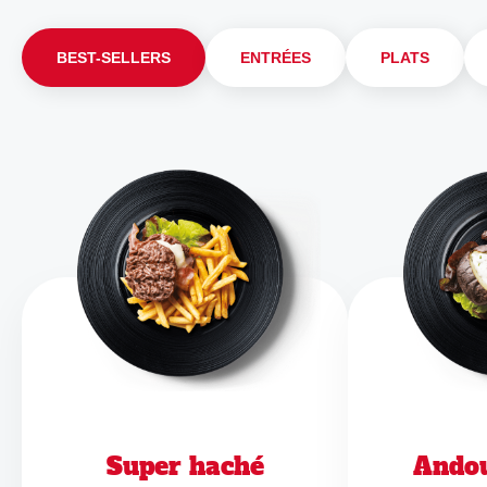
BEST-SELLERS
ENTRÉES
PLATS
Super haché
Andou