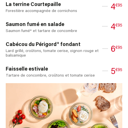
La terrine Courtepaille
4
€95
Forestière accompagnée de cornichons
Saumon fumé en salade
4
€95
Saumon fumé* et tartare de concombre
Cabécou du Périgord® fondant
6
€95
Lard grillé, croûtons, tomate cerise, oignon rouge et
balsamique
Faisselle estivale
5
€95
Tartare de concombre, croûtons et tomate cerise