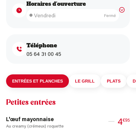
Horaires d'ouverture
Lundi
Mardi
Mercredi
Jeudi
Vendredi
Fermé
Fermé
Fermé
Fermé
Fermé
Samedi
Dimanche
Fermé
Fermé
Téléphone
05 64 31 00 45
ENTRÉES ET PLANCHES
LE GRILL
PLATS
D
Petites entrées
L'œuf mayonnaise
4
€95
Au creamy (crémeux) roquette