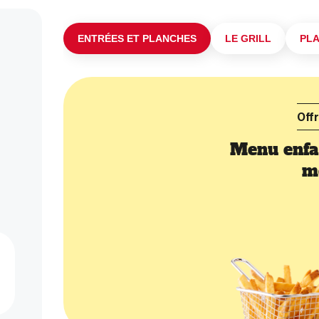
ENTRÉES ET PLANCHES
LE GRILL
PL
Off
Menu enfan
m
G