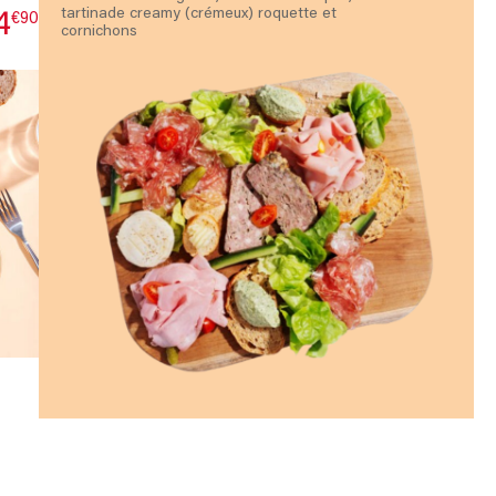
4
tartinade creamy (crémeux) roquette et
€90
cornichons