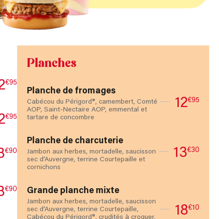
Planches
2
€95
Planche de fromages
12
€95
Cabécou du Périgord®, camembert, Comté
AOP, Saint-Nectaire AOP, emmental et
2
€95
tartare de concombre
Planche de charcuterie
13
3
€30
€90
Jambon aux herbes, mortadelle, saucisson
sec d'Auvergne, terrine Courtepaille et
cornichons
3
€90
Grande planche mixte
Jambon aux herbes, mortadelle, saucisson
18
€10
sec d'Auvergne, terrine Courtepaille,
Cabécou du Périgord®, crudités à croquer,