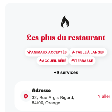
Les plus du restaurant
ANIMAUX ACCEPTÉS
TABLE À LANGER
ACCUEIL BÉBÉ
TERRASSE
+9 services
ACCÈS PMR
PLACES HANDICAPÉS
PARKIN
Adresse
PARKING AUTOCARS
BORNE DE RECHARGE
Y aller
32, Rue Argis Rigord,
84100, Orange
HÔTEL À PROXIMITÉ
ACCUEIL GROUPE
TICKETS RESTAURANT
LIVRAISON